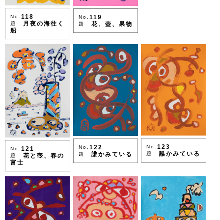
118
119
No.
No.
月夜の海往く
花、壺、果物
題
題
船
123
No.
122
No.
121
No.
誰かみている
題
誰かみている
題
花と壺、春の
題
富士