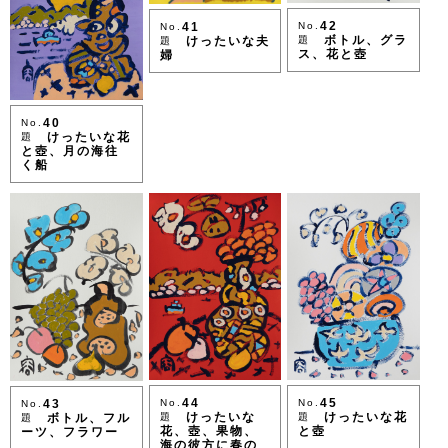
42
No.
41
No.
ボトル、グラ
題
けったいな夫
題
ス、花と壺
婦
40
No.
けったいな花
題
と壺、月の海往
く船
44
45
No.
No.
43
No.
けったいな
けったいな花
題
題
ボトル、フル
題
花、壺、果物、
と壺
ーツ、フラワー
海の彼方に春の