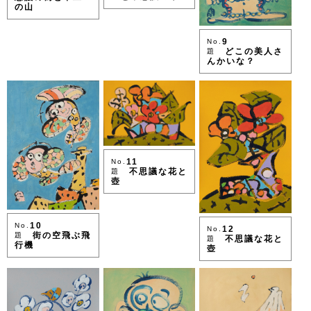
の山
9
No.
どこの美人さ
題
んかいな？
11
No.
不思議な花と
題
壺
10
No.
12
No.
街の空飛ぶ飛
題
不思議な花と
題
行機
壺