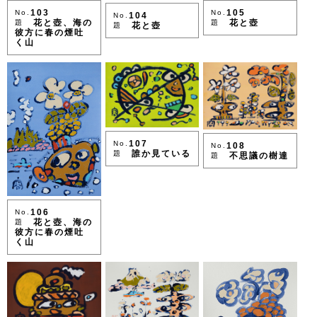
103
105
No.
No.
104
No.
花と壺、海の
花と壺
題
題
花と壺
題
彼方に春の煙吐
く山
107
No.
108
No.
誰か見ている
題
不思議の樹達
題
106
No.
花と壺、海の
題
彼方に春の煙吐
く山