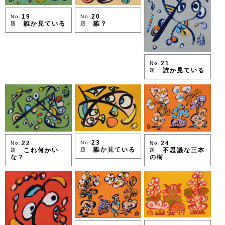
19
20
No.
No.
誰か見ている
誰？
題
題
21
No.
誰か見ている
題
23
22
24
No.
No.
No.
誰か見ている
これ何かい
不思議な三本
題
題
題
な？
の樹