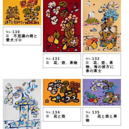
130
No.
不思議の樹と
題
愛犬ゴロ
132
131
No.
No.
花、壺、果
花、壺、果物
題
題
物、海の彼方に
春の富士
135
134
No.
No.
花と壺と果
花と壺
題
題
物