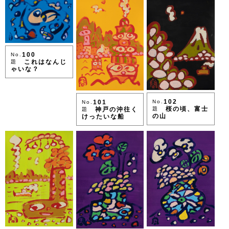
100
No.
これはなんじ
題
ゃいな？
102
No.
101
No.
桜の頃、富士
題
神戸の沖往く
題
の山
けったいな船