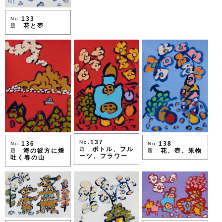
133
No.
花と壺
題
137
No.
138
136
No.
No.
ボトル、フル
題
花、壺、果物
海の彼方に煙
題
題
ーツ、フラワー
吐く春の山