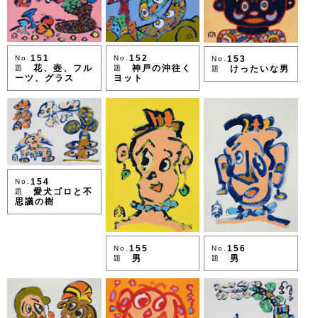
152
151
153
No.
No.
No.
神戸の沖往く
花、壺、フル
けったいな男
題
題
題
ヨット
ーツ、グラス
154
No.
愛犬ゴロと不
題
思議の樹
156
155
No.
No.
男
男
題
題