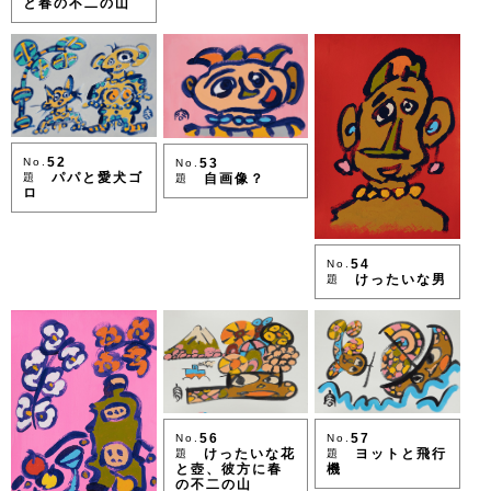
と春の不二の山
52
No.
53
No.
パパと愛犬ゴ
題
自画像？
題
ロ
54
No.
けったいな男
題
57
56
No.
No.
ヨットと飛行
けったいな花
題
題
機
と壺、彼方に春
の不二の山