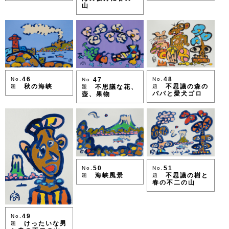
山
48
46
47
No.
No.
No.
不思議の森の
秋の海峡
不思議な花、
題
題
題
パパと愛犬ゴロ
壺、果物
50
51
No.
No.
海峡風景
不思議の樹と
題
題
春の不二の山
49
No.
けったいな男
題