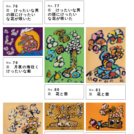
77
No.
76
No.
けったいな男
題
けったいな男
題
の頭にけったい
の頭にけったい
な花が咲いた
な花が咲いた
79
No.
月夜の海往く
題
けったいな船
80
81
No.
No.
花と壺
花と壺
題
題