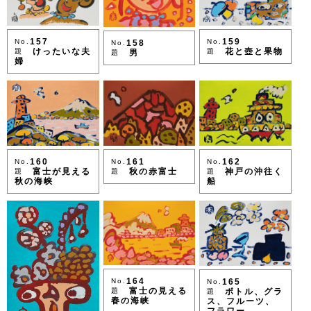
159
157
No.
No.
158
No.
花と壺と果物
けったいな夫
題
題
男
題
婦
160
162
161
No.
No.
No.
富士が見える
神戸の沖往く
秋の赤富士
題
題
題
秋の海峡
船
164
165
No.
No.
富士の見える
ボトル、グラ
題
題
春の海峡
ス、フルーツ、
フラワー