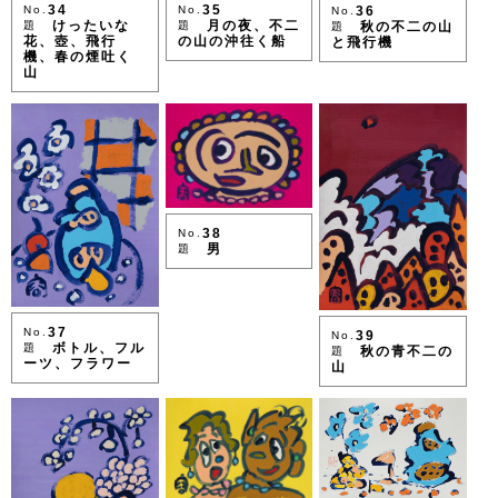
34
35
No.
36
No.
No.
けったいな
月の夜、不二
題
秋の不二の山
題
題
花、壺、飛行
の山の沖往く船
と飛行機
機、春の煙吐く
山
38
No.
男
題
37
No.
39
No.
ボトル、フル
題
秋の青不二の
題
ーツ、フラワー
山