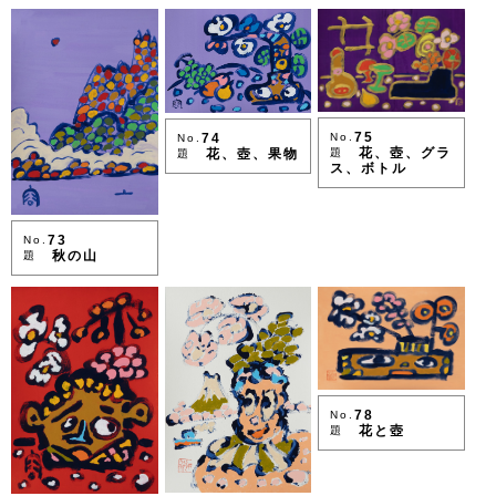
75
74
No.
No.
花、壺、グラ
花、壺、果物
題
題
ス、ボトル
73
No.
秋の山
題
78
No.
花と壺
題