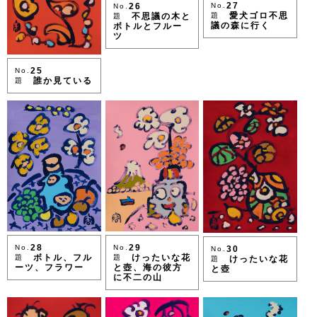
27
26
No.
No.
愛犬ゴロ不思
不思議の木と
題
題
議の森に行く
ボトルとフルー
ツ
25
No.
誰か見ている
題
29
28
No.
No.
30
No.
けったいな花
ボトル、フル
題
題
けったいな花
題
と壺、海の彼方
ーツ、フラワー
と壺
に不二の山