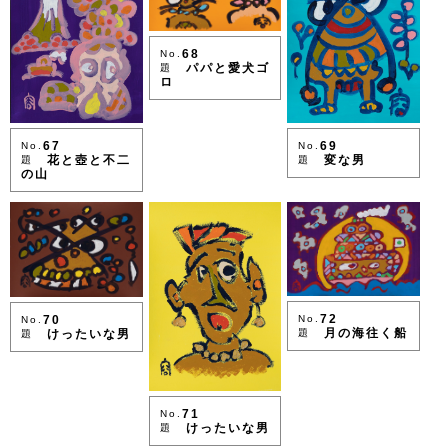
68
No.
パパと愛犬ゴ
題
ロ
69
67
No.
No.
変な男
花と壺と不二
題
題
の山
72
70
No.
No.
月の海往く船
けったいな男
題
題
71
No.
けったいな男
題