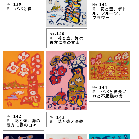
139
No.
141
No.
パパと僕
題
花と壺、ボト
題
ル、フルーツ、
フラワー
140
No.
花と壺、海の
題
彼方に春の富士
144
No.
パパと愛犬ゴ
題
ロと不思議の樹
142
No.
143
No.
花と壺、海の
題
花と壺と果物
題
彼方に春の山々