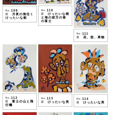
110
109
No.
No.
けったいな樹
月夜の海往く
題
題
と海の彼方の春
けったいな船
の富士
111
No.
花、壺、果物
題
112
No.
113
No.
114
No.
富士の山と飛
題
けったいな男
題
けったいな男
題
行機