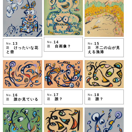
14
No.
13
15
No.
No.
自画像？
題
けったいな花
不二の山が見
題
題
と壺
える漁港
18
17
No.
16
No.
No.
誰？
誰？
題
誰か見ている
題
題