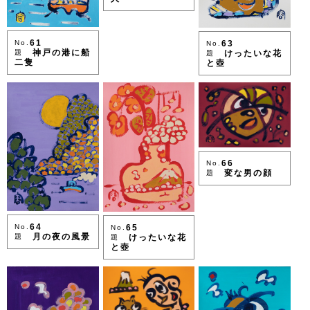
61
No.
63
No.
神戸の港に船
題
けったいな花
題
二隻
と壺
66
No.
変な男の顔
題
64
No.
65
No.
月の夜の風景
題
けったいな花
題
と壺