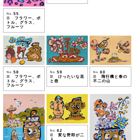
55
No.
フラワー、ボ
題
トル、グラス、
フルーツ
60
59
58
No.
No.
No.
飛行機と春の
けったいな花
フラワー、ボ
題
題
題
不二の山
と壺
トル、グラス、
フルーツ
62
No.
変な野郎が二
題
人