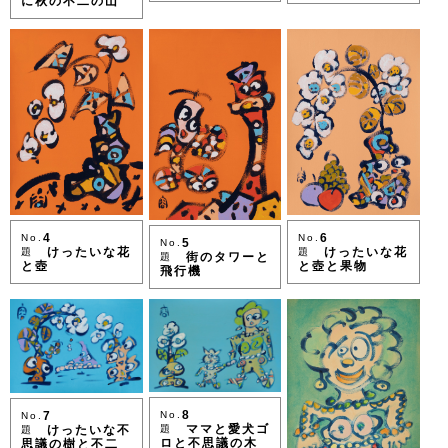
に秋の不二の山
6
4
No.
No.
5
No.
けったいな花
けったいな花
題
題
街のタワーと
題
と壺と果物
と壺
飛行機
8
7
No.
No.
ママと愛犬ゴ
けったいな不
題
題
ロと不思議の木
思議の樹と不二