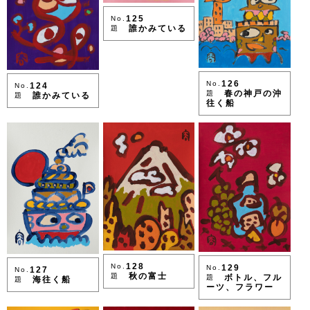
125
No.
誰かみている
題
126
No.
124
No.
春の神戸の沖
題
誰かみている
題
往く船
128
No.
129
No.
127
No.
秋の富士
題
ボトル、フル
題
海往く船
題
ーツ、フラワー