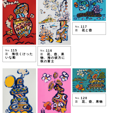
117
No.
花と壺
題
115
No.
116
No.
海往くけった
題
花、壺、果
題
いな船
物、海の彼方に
秋の富士
120
No.
花、壺、果物
題