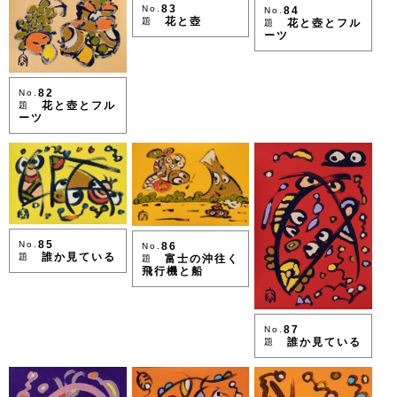
83
No.
84
No.
花と壺
題
花と壺とフル
題
ーツ
82
No.
花と壺とフル
題
ーツ
85
No.
86
No.
誰か見ている
題
富士の沖往く
題
飛行機と船
87
No.
誰か見ている
題