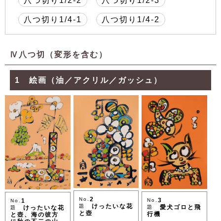
八つ切り1/2-2
八つ切り1/2-3
八つ切り1/4-1
八つ切り1/4-2
Ⅳ八つ切（変形を含む）
1 絵画（油／アクリル／ガッシュ）
2
No.
3
1
No.
No.
けったいな花
題
愛犬ゴロと飛
けったいな花
題
題
と壺
行機
と壺、海の彼方